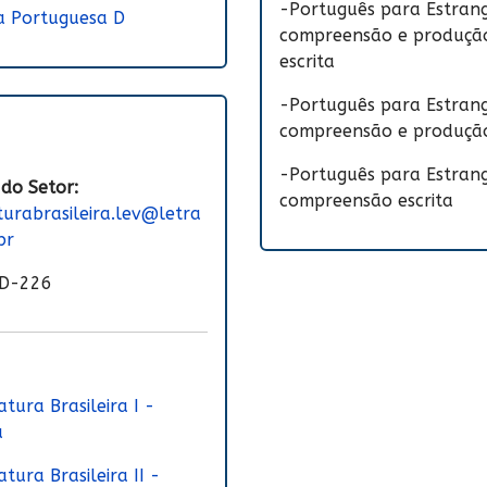
-Português para Estrang
a Portuguesa D
compreensão e produçã
escrita
-Português para Estrang
compreensão e produçã
-Português para Estrang
 do Setor:
compreensão escrita
aturabrasileira.lev@letra
br
D-226
atura Brasileira I -
a
atura Brasileira II -