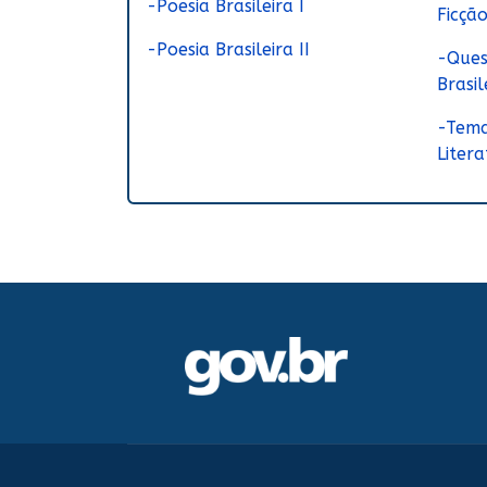
-Poesia Brasileira I
Ficçã
-Poesia Brasileira II
-Ques
Brasil
-Tema
Litera