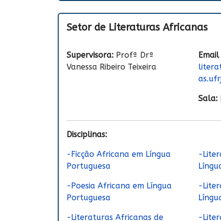
Setor de Literaturas Africanas
Supervisora:
Profª Drª
Email
Vanessa Ribeiro Teixeira
liter
as.ufr
Sala:
Disciplinas:
-Ficção Africana em Língua
-Lite
Portuguesa
Língu
-Poesia Africana em Língua
-Lite
Portuguesa
Língu
-Literaturas Africanas de
-Lite