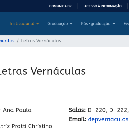
COMUNICA BR
ACESSO À INFORMAÇÃO
IR
PARA
Institucional
Graduação
Pós-graduação
Ev
O
CONTEÚDO
mentos
Letras Vernáculas
etras Vernáculas
ª Ana Paula
Salas:
D-220, D-222,
Email:
depvernaculas@
riz Protti Christino