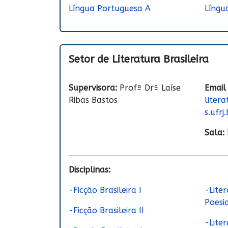
Língua Portuguesa A
Língu
Setor de Literatura Brasileira
Supervisora:
Profª Drª Laíse
Email
Ribas Bastos
liter
s.ufrj.
Sala:
Disciplinas:
-Ficção Brasileira I
-Liter
Poesi
-Ficção Brasileira II
-Liter