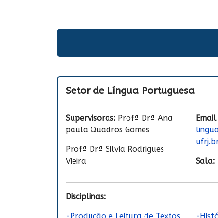
Setor de Língua Portuguesa
Supervisoras:
Profª Drª Ana
Email
paula Quadros Gomes
lingu
ufrj.b
Profª Drª Silvia Rodrigues
Vieira
Sala:
Disciplinas:
-Produção e Leitura de Textos
-Hist