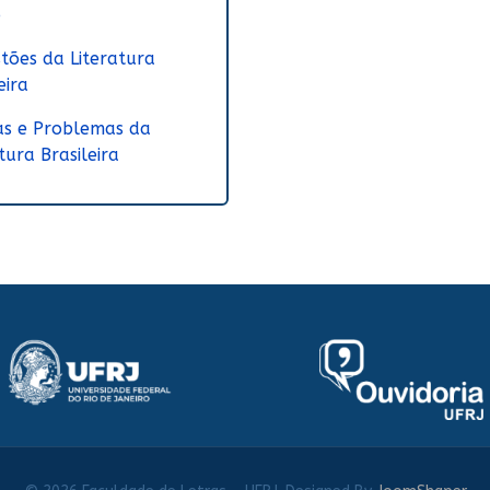
o
tões da Literatura
eira
s e Problemas da
tura Brasileira