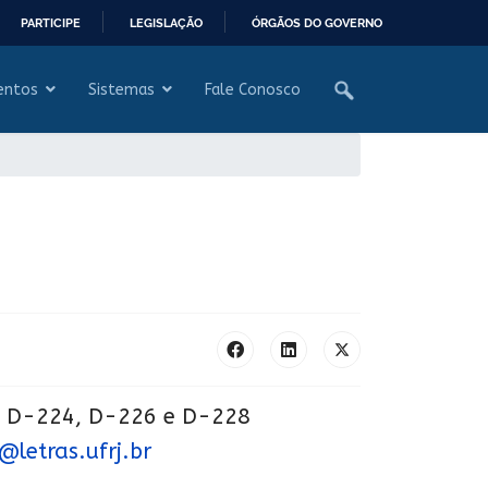
PARTICIPE
LEGISLAÇÃO
ÓRGÃOS DO GOVERNO
entos
Sistemas
Fale Conosco
 D-224, D-226 e D-228
letras.ufrj.br