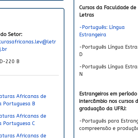
Cursos da Faculdade de
Letras
-Português: Língua
 do Setor:
Estrangeira
aturasafricanas.lev@letr
-Português Língua Estra
j.br
D
D-220 B
-Português Língua Estra
N
Estrangeiros em período
raturas Africanas de
intercâmbio nos cursos 
a Portuguesa B
graduação da UFRJ:
raturas Africanas de
-Português para Estrang
a Portuguesa C
compreensão e produçã
raturas Africanas de