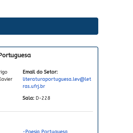
 Portuguesa
rigo
Email do Setor:
Xavier
literaturaportuguesa.lev@let
ras.ufrj.br
Sala:
D-228
-Poesia Portuguesa