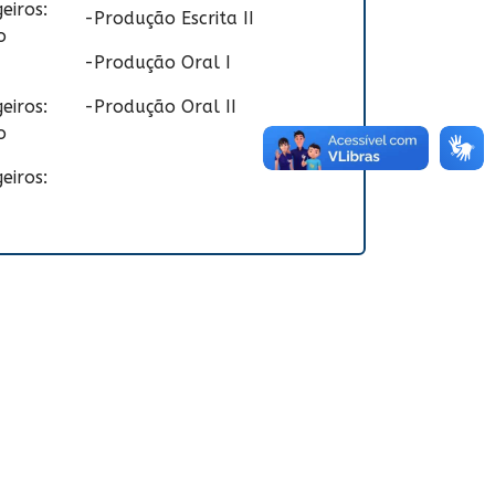
eiros:
-Produção Escrita II
o
-Produção Oral I
eiros:
-Produção Oral II
o
eiros: