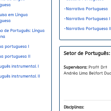
guesa
-Narrativa Portuguesa
uisa em Língua
-Narrativa Portuguesa I
guesa
-Narrativa Portuguesa I
no de Português: Língua
rna
ua portuguesa I
Setor de Português:
ua portuguesa II
uguês instrumental I
Supervisora:
Profª Drª
Andréa Lima Belfort Du
uguês instrumental II
Disciplinas: