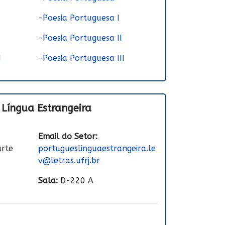
-Poesia Portuguesa I
-Poesia Portuguesa II
I
-Poesia Portuguesa III
 Língua Estrangeira
Email do Setor:
arte
portugueslinguaestrangeira.le
v@letras.ufrj.br
Sala:
D-220 A