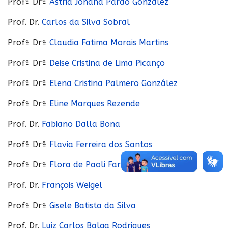
Profª Drª
Astrid Johana Pardo González
Prof. Dr.
Carlos da Silva Sobral
Profª Drª
Claudia Fatima Morais Martins
Profª Drª
Deise Cristina de Lima Picanço
Profª Drª
Elena Cristina Palmero González
Profª Drª
Eline Marques Rezende
Prof. Dr.
Fabiano Dalla Bona
Profª Drª
Flavia Ferreira dos Santos
Profª Drª
Flora de Paoli Faria
Prof. Dr.
François Weigel
Profª Drª
Gisele Batista da Silva
Prof. Dr.
Luiz Carlos Balga Rodrigues