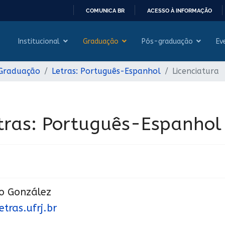
COMUNICA BR
ACESSO À INFORMAÇÃO
IR
PARA
Institucional
Graduação
Pós-graduação
Ev
O
CONTEÚDO
 Graduação
Letras: Português-Espanhol
Licenciatura
tras: Português-Espanhol
o González
ras.ufrj.br