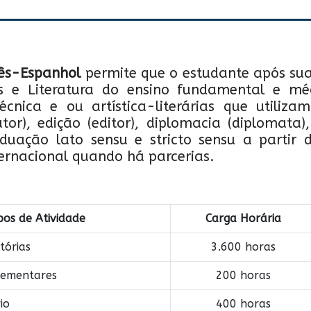
uês-Espanhol
permite que o estudante após sua
uês e Literatura do ensino fundamental e 
écnica e ou artística-literárias que utiliz
tor), edição (editor), diplomacia (diplomata)
aduação lato sensu e stricto sensu a partir 
ternacional quando há parcerias.
pos de Atividade
Carga Horária
tórias
3.600 horas
lementares
200 horas
io
400 horas